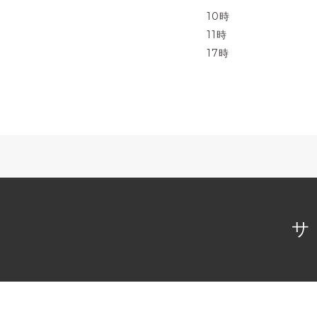
10時
11時
17時
サ